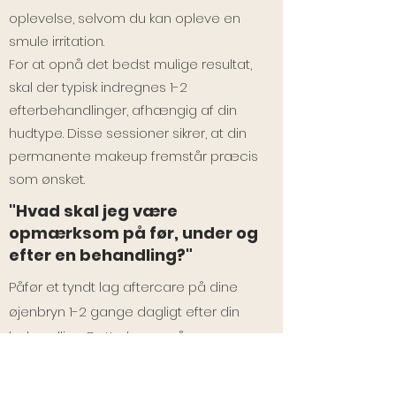
oplevelse, selvom du kan opleve en
smule irritation.
For at opnå det bedst mulige resultat,
skal der typisk indregnes 1-2
efterbehandlinger, afhængig af din
hudtype. Disse sessioner sikrer, at din
permanente makeup fremstår præcis
som ønsket.
"Hvad skal jeg være
opmærksom på før, under og
efter en behandling?"
Påfør et tyndt lag aftercare på dine
øjenbryn 1-2 gange dagligt efter din
behandling. Dette kan også gøres
afhængigt af, hvad man føler, der er
behov for.